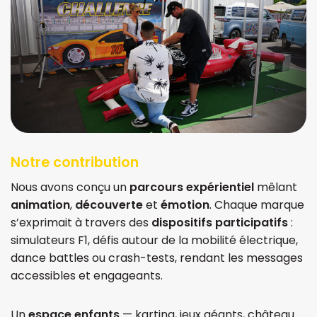
Notre contribution
Nous avons conçu un
parcours expérientiel
mêlant
animation
,
découverte
et
émotion
. Chaque marque
s’exprimait à travers des
dispositifs participatifs
:
simulateurs F1, défis autour de la mobilité électrique,
dance battles ou crash-tests, rendant les messages
accessibles et engageants.
Un
espace enfants
— karting, jeux géants, château