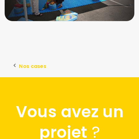
Nos cases
Vous
avez un
projet
?