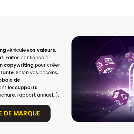
ing
véhicule
vos valeurs,
nt
. Faites confiance à
en copywriting
pour créer
ctante
. Selon vos besoins,
lobale de
ent les
supports
uchure, rapport annuel…).
E DE MARQUE