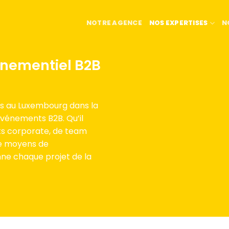
NOTRE AGENCE
NOS EXPERTISES
N
énementiel B2B
s au Luxembourg dans la
événements B2B. Qu’il
ts corporate, de team
de moyens de
ne chaque projet de la