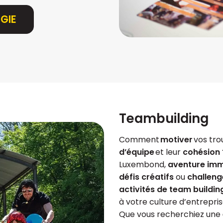
GIE
Teambuilding
Comment
motiver
vos tro
d’équipe
et leur
cohésion
Luxembond,
aventure imm
défis créatifs
ou
challeng
activités de team buildi
à votre culture d’entrepris
Que vous recherchiez une