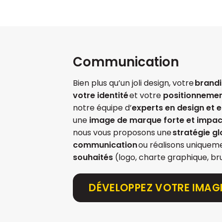
Communication
Bien plus qu’un joli design, votre
brand
votre identité
et votre
positionneme
notre équipe d’
experts en design et 
une
image de marque forte et impa
nous vous proposons une
stratégie g
communication
ou réalisons uniquem
souhaités
(logo, charte graphique, br
DÉVELOPPEZ VOTRE IMAG