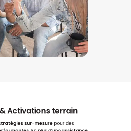
& Activations terrain
stratégies sur-mesure
pour des
erformantes
. En plus d’une
assistance