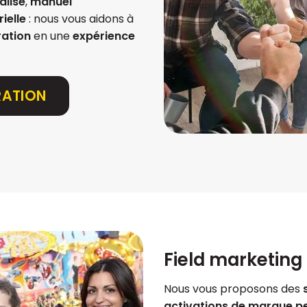
alisé
,
manuel
ielle
: nous vous aidons à
ration
en une
expérience
RATION
Field marketing 
Nous vous proposons des
activations de marque p