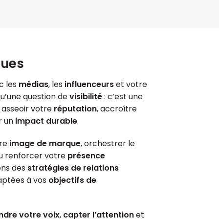
ques
c les
médias
, les
influenceurs
et votre
 qu’une question de
visibilité
: c’est une
 asseoir votre
réputation
, accroître
r un
impact durable
.
tre
image de marque
, orchestrer le
u renforcer votre
présence
ons des
stratégies de relations
aptées à vos
objectifs de
ndre votre voix
,
capter l’attention
et