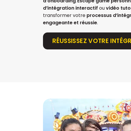
d’onboarding
.
Escape game personn
d’intégration interactif
ou
vidéo tutor
transformer votre
processus d’intég
engageante et réussie
.
RÉUSSISSEZ VOTRE INTÉG