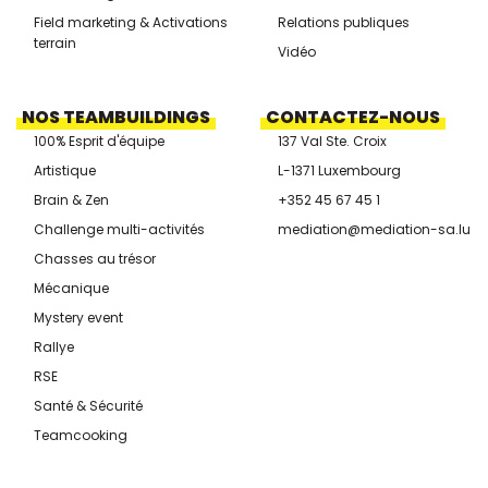
Field marketing & Activations
Relations publiques
terrain
Vidéo
NOS TEAMBUILDINGS
CONTACTEZ-NOUS
100% Esprit d'équipe
137 Val Ste. Croix
Artistique
L-1371 Luxembourg
Brain & Zen
+352 45 67 45 1
Challenge multi-activités
mediation@mediation-sa.lu
Chasses au trésor
Mécanique
Mystery event
Rallye
RSE
Santé & Sécurité
Teamcooking