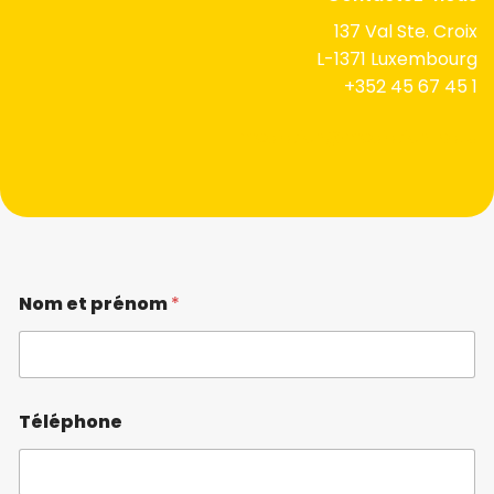
137 Val Ste. Croix
L-1371 Luxembourg
+352 45 67 45 1
mediation@mediation-sa.lu
Nom et prénom
*
Téléphone