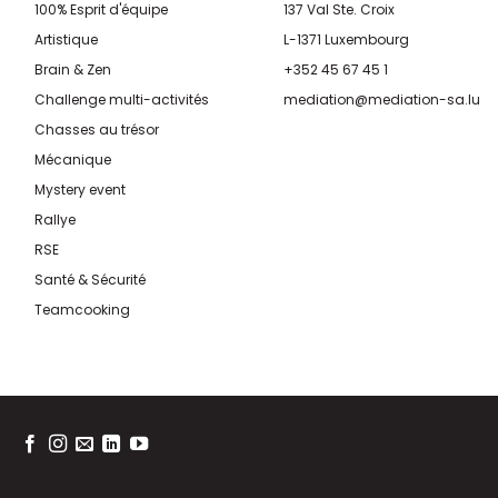
Field marketing & Activations
Relations publiques
terrain
Vidéo
NOS TEAMBUILDINGS
CONTACTEZ-NOUS
100% Esprit d'équipe
137 Val Ste. Croix
Artistique
L-1371 Luxembourg
Brain & Zen
+352 45 67 45 1
Challenge multi-activités
mediation@mediation-sa.lu
Chasses au trésor
Mécanique
Mystery event
Rallye
RSE
Santé & Sécurité
Teamcooking