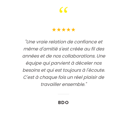
“
★★★★★
"Nous avons eu le plaisir de collaborer
avec Mediation pour l’organisation de
notre 10e anniversaire et la soirée fut une
vraie réussite. De la création de
l’invitation à la préparation du walking
dinner, ils nous ont accompagnés et
conseillés de façon très professionnelle.
En outre, leur présence le jour même de
l'événement, pour superviser le
programme et gérer les imprévus de
dernière minute, a contribué au bon
déroulement de notre soirée. Enfin, nous
avons reçu un certain nombre de