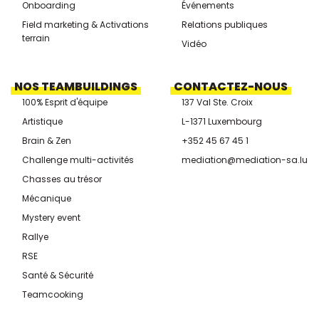
Onboarding
Événements
Field marketing & Activations
Relations publiques
terrain
Vidéo
NOS TEAMBUILDINGS
CONTACTEZ-NOUS
100% Esprit d'équipe
137 Val Ste. Croix
Artistique
L-1371 Luxembourg
Brain & Zen
+352 45 67 45 1
Challenge multi-activités
mediation@mediation-sa.lu
Chasses au trésor
Mécanique
Mystery event
Rallye
RSE
Santé & Sécurité
Teamcooking